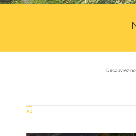
N
Découvrez nos 
All