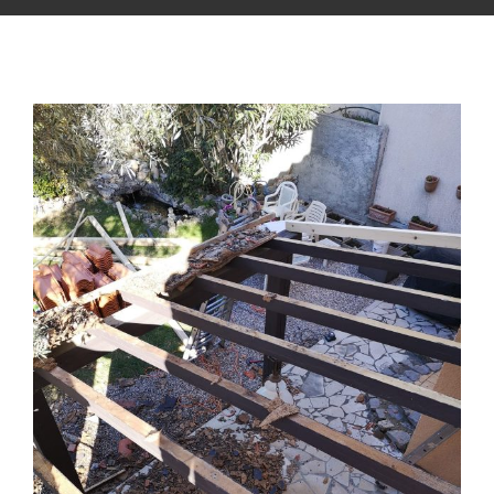
Voir
l'image
agrandie